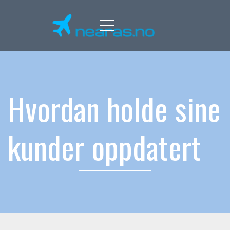
Menu
Hvordan holde sine
kunder oppdatert