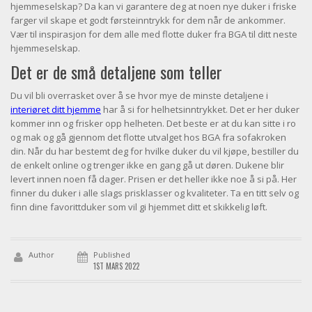
hjemmeselskap? Da kan vi garantere deg at noen nye duker i friske
farger vil skape et godt førsteinntrykk for dem når de ankommer.
Vær til inspirasjon for dem alle med flotte duker fra BGA til ditt neste
hjemmeselskap.
Det er de små detaljene som teller
Du vil bli overrasket over å se hvor mye de minste detaljene i
interiøret ditt hjemme
har å si for helhetsinntrykket. Det er her duker
kommer inn og frisker opp helheten. Det beste er at du kan sitte i ro
og mak og gå gjennom det flotte utvalget hos BGA fra sofakroken
din. Når du har bestemt deg for hvilke duker du vil kjøpe, bestiller du
de enkelt online og trenger ikke en gang gå ut døren. Dukene blir
levert innen noen få dager. Prisen er det heller ikke noe å si på. Her
finner du duker i alle slags prisklasser og kvaliteter. Ta en titt selv og
finn dine favorittduker som vil gi hjemmet ditt et skikkelig løft.
Author
Published
1ST MARS 2022