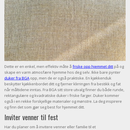
Dette er en enkel, men effektiv måte å
friske opp hjemmet ditt
på og
skape en varm atmosfære hjemme hos deg selv. Ikke bare pynter
duker fra BGA
opp, men de er også praktiske. En kjøkkenduk
beskytter kjøkkenbordet ditt og fjerner klirringen fra bestikk og fat
når måltidene inntas. Fra BGA sitt store utvalg finner du både runde,
rektangulære og kvadratiske duker i friske farger. Duker kommer
også i en rekke forskjellige materialer og mønstre. La deg inspirere
og finn det som gjør seg best for hjemmet ditt.
Inviter venner til fest
Har du planer om å invitere venner eller familie til et