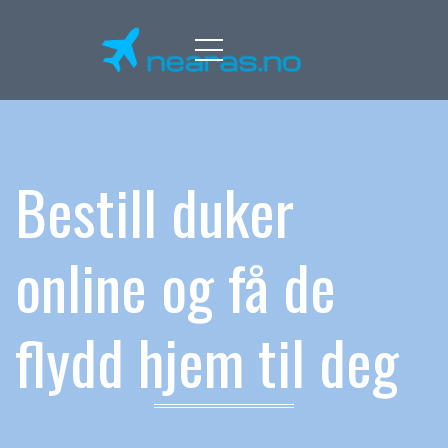
Menu
Bestill duker
online og få de
flydd hjem til deg