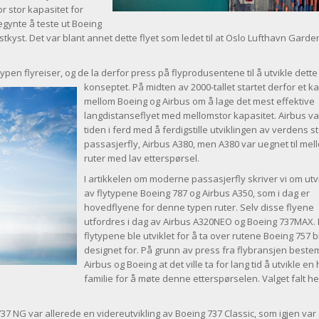
r stor kapasitet for
egynte å teste ut Boeing
tkyst. Det var blant annet dette flyet som ledet til at Oslo Lufthavn Gard
ypen flyreiser, og de la de
rfor press på flyprodusentene til å utvikle dette
konseptet. På midten av 2000-tallet startet derfor et k
mellom Boeing og Airbus om å lage det mest effektive
langdistanseflyet med mellomstor kapasitet. Airbus v
tiden i ferd med å ferdigstille utviklingen av verdens s
passasjerfly, Airbus A380, men A380 var uegnet til me
ruter med lav etterspørsel.
I artikkelen om moderne passasjerfly skriver vi om utv
av flytypene Boeing 787 og Airbus A350, som i dag er
hovedflyene for denne typen ruter. Selv disse flyene
utfordres i dag av Airbus A320NEO og Boeing 737MAX.
flytypene ble utviklet for å ta over rutene Boeing 757 b
designet for. På grunn av press fra flybransjen best
Airbus og Boeing at det ville ta for lang tid å utvikle en 
familie for å møte denne etterspørselen. Valget falt he
737 NG var allerede en videreutvikling av Boeing 737 Classic, som igjen var