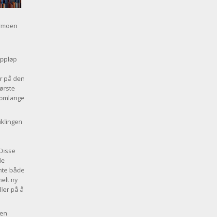
ermoen
appløp
ar på den
tørste
llomlange
iklingen
 Disse
le
emte både
helt ny
ller på å
 en