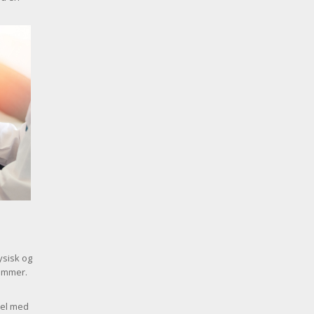
ysisk og
dommer.
bel med