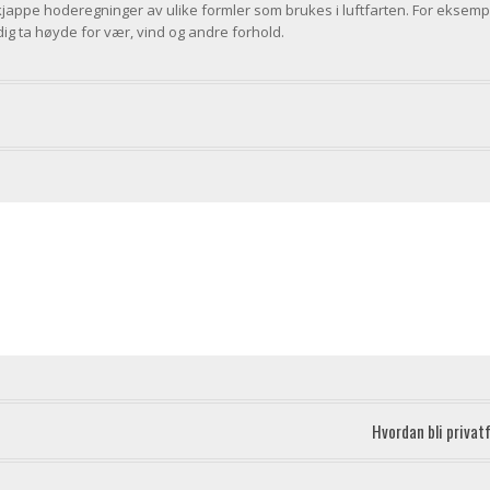
 kjappe hoderegninger av ulike formler som brukes i luftfarten. For eksem
dig ta høyde for vær, vind og andre forhold.
Hvordan bli priva