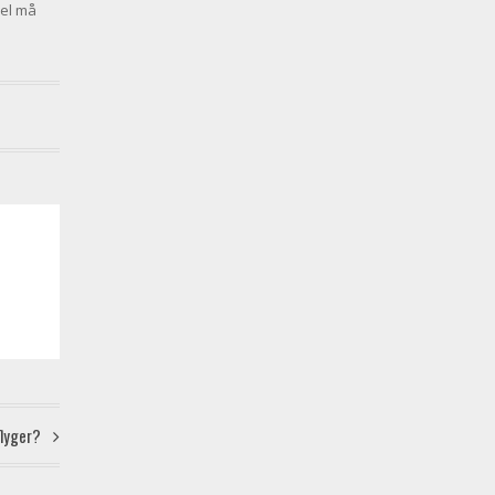
pel må
tflyger?