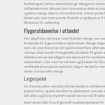
bachelorgrad. Denne utdannelsen gir i tillegg til en kom
luftfartsøkonomi. Akkurat som i Forsvaret er dette en
pop
og det er mange søkere som konkurrerer. Ved en privat 
betale selv, men noen private flyskoler er godkjent av å 
lånekasse for utdanning.
Flygerutdannelse i utlandet
Per i dag finnes det et par sivile flyskoler i Norge, men 
til utlandet for å gjennomføre utdannelsen. Mange velger 
men i de siste årene har det også kommet flere alternativ
i Europa, blant annet i Portugal eller på Island. På grunn 
dollarkursen var det tidligere mer lønnsomt for nordmen
utdannelsen i USA, men her må man også betale for å k
sertifikatet til europeisk standard. I dag er det derfor mer 
skoler i Europa eller i Norge.
Legesjekk
For å kunne jobbe som pilot må man bestå en omfattende 
psykisk helse, og man kan ikke ha sykdommer som kan sk
Det stilles også krav til plettfri vandel da man må få sikk
Noen skoler stiler krav til generell studiekompetanse f