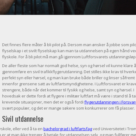
Det finnes flere måter å bli pilot på. Dersom man ønsker å jobbe som pilot
flyselskap i et sivilt flyselskap kan man ta utdannelsen på egen hånd ved
flyskole. For å bli pilot må man gå igjennom Luftforsvarets utdanningsløp
De aller fleste som har normalt god helse, syn og hørsel vil kunne klare 
gjennomføre en sivil trafikkflygerutdanning. Det stilles ikke krav til hver
perfekt syn eller hørsel, og man kan bruke både briller og linser såfremt
innenfor grensene satt av luftfartsmyndighetene. I Luftforsvaret er kra
strengere, både når det kommer til fysikk og helse, samt syn og hørsel. I
hovedsak er dette fordi at flygere i militær luftfart må være i stand til å t
krevende situasjoner, men det er også fordi
flygerutdanningen i Forsvar
svært populær, og det er mange søkere som konkurrerer om få plasser.
Sivil utdannelse
yskole, eller ved å ta en
bachelorgrad i luftfartsfag
ved Universitetet i Tro
 er at man ikke trenger å betale for utdannelsen selv, og man fullfører m