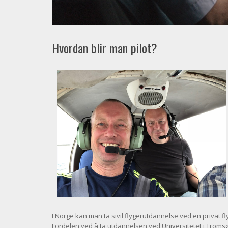
Hvordan blir man pilot?
I Norge kan man ta sivil flygerutdannelse ved en privat fl
Fordelen ved å ta utdannelsen ved Universitetet i Tromsø