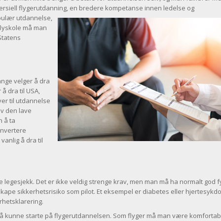
mersiell flygerutdanning, en bredere kompetanse innen ledelse og
ulær utdannelse,
flyskole må man
Statens
mange velger å dra
å dra til USA,
er til utdannelse
av den lave
n å ta
onvertere
vanlig å dra til
legesjekk. Det er ikke veldig strenge krav, men man må ha normalt god f
ape sikkerhetsrisiko som pilot. Et eksempel er diabetes eller hjertesyk
erhetsklarering.
or å kunne starte på flygerutdannelsen. Som flyger må man være komforta