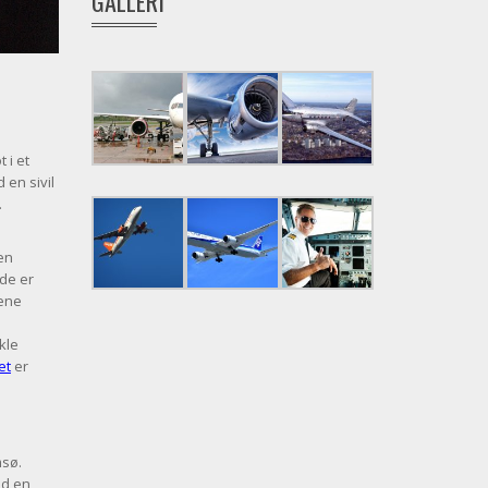
GALLERI
 i et
 en sivil
.
å
ken
 de er
vene
akle
et
er
msø.
ed en