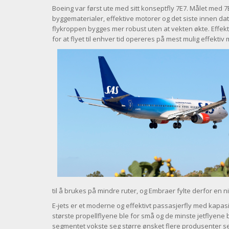
Boeing var først ute med sitt konseptfly 7E7. Målet med 7
byggematerialer, effektive motorer og det siste innen d
flykroppen bygges mer robust uten at vekten økte. Effekt
for at flyet til enhver tid opereres på mest mulig effektiv 
til å brukes på mindre ruter, og Embraer fylte derfor en n
E-jets er et moderne og effektivt passasjerfly med kapas
største propellflyene ble for små og de minste jetflyene b
segmentet vokste seg større ønsket flere produsenter seg