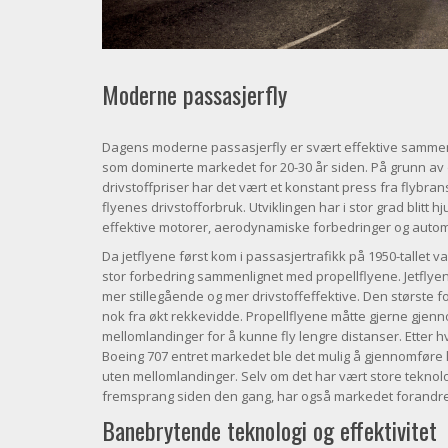
Moderne passasjerfly
Dagens moderne passasjerfly er svært effektive samme
som dominerte markedet for 20-30 år siden. På grunn a
drivstoffpriser har det vært et konstant press fra flybra
flyenes drivstofforbruk. Utviklingen har i stor grad blitt h
effektive motorer, aerodynamiske forbedringer og autom
Da jetflyene først kom i passasjertrafikk på 1950-tallet v
stor forbedring sammenlignet med propellflyene. Jetflye
mer stillegående og mer drivstoffeffektive. Den største
nok fra økt rekkevidde. Propellflyene måtte gjerne gjenn
mellomlandinger for å kunne fly lengre distanser. Etter h
Boeing 707 entret markedet ble det mulig å gjennomføre 
uten mellomlandinger. Selv om det har vært store teknol
fremsprang siden den gang, har også markedet forandre
Banebrytende teknologi og effektivitet