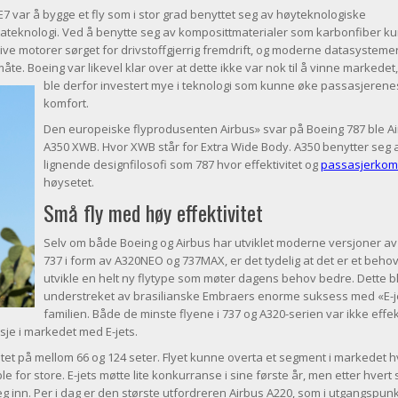
E7 var å bygge et fly som i stor grad benyttet seg av høyteknologiske
atateknologi. Ved å benytte seg av komposittmaterialer som karbonfiber k
ive motorer sørget for drivstoffgjerrig fremdrift, og moderne datasysteme
måte. Boeing var likevel klar over at dette ikke var nok til å vinne markedet
ble d
erfor investert mye i teknologi som kunne øke passasjerene
komfort.
Den europeiske flyprodusenten Airbus» svar på Boeing 787 ble A
A350 XWB. Hvor XWB står for Extra Wide Body. A350 benytter seg 
lignende designfilosofi som 787 hvor effektivitet og
passasjerkom
høysetet.
Små fly med høy effektivitet
Selv om både Boeing og Airbus har utviklet moderne versjoner av
737 i form av A320NEO og 737MAX, er det tydelig at det er et behov
utvikle en helt ny flytype som møter dagens behov bedre. Dette bl
understreket av brasilianske Embraers enorme suksess med «E-j
familien. Både de minste flyene i 737 og A320-serien var ikke effe
isje i markedet med E-jets.
itet på mellom 66 og 124 seter. Flyet kunne overta et segment i markedet 
le for store. E-jets møtte lite konkurranse i sine første år, men etter hvert
 inn. Per i dag er den største utfordreren Airbus A220, som i utgangspunk