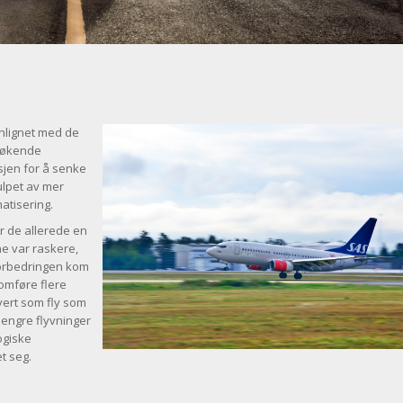
nlignet med de
v økende
nsjen for å senke
julpet av mer
atisering.
ar de allerede en
ne var raskere,
 forbedringen kom
omføre flere
vert som fly som
lengre flyvninger
ogiske
t seg.