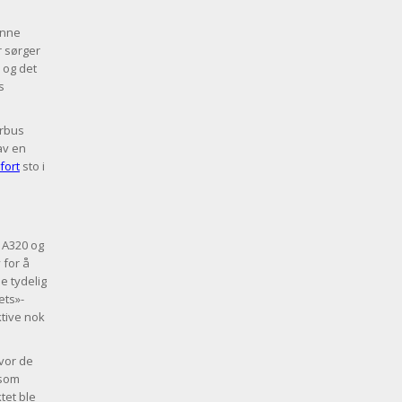
unne
r sørger
, og det
s
irbus
av en
fort
sto i
 A320 og
 for å
e tydelig
ets»-
ktive nok
hvor de
 som
tet ble